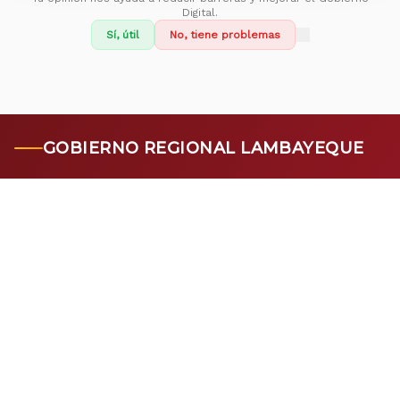
Digital.
Sí, útil
No, tiene problemas
GOBIERNO REGIONAL LAMBAYEQUE
RESPONSABLE DE ACCESO A LA INFORMACIÓN
Jefa De Oficina Regional De Integridad Institucional
Oficina Regional De Integridad Institucional
RESOLUCION EJECUTIVA REGIONAL N° 000139-2025-
GR.LAMB/GR
RESPONSABLE DE ELABORACIÓN DEL PORTAL
Gerente Regional De Planeamiento, Presupuesto Y