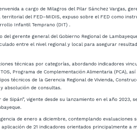
bienvenida a cargo de Milagros del Pilar Sánchez Vargas, ge
 territorial del FED–MIDIS, expuso sobre el FED como instr
rollo Infantil Temprano (DIT) .
argo del gerente general del Gobierno Regional de Lambaye
iculado entre el nivel regional y local para asegurar result
iones técnicas por categorías, abordando indicadores vincula
OS, Programa de Complementación Alimentaria (PCA), así c
uipos técnicos de la Gerencia Regional de Vivienda, Constr
 absolución de consultas.
 de Sipán”, vigente desde su lanzamiento en el año 2023, se
ambayeque.
vigencia de enero a diciembre, contemplando evaluaciones s
aplicación de 21 indicadores orientados principalmente a mej