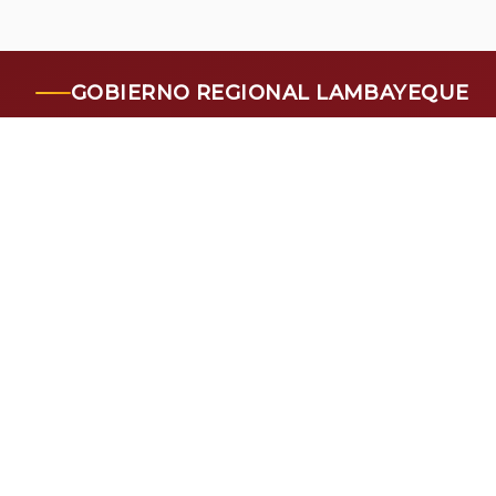
GOBIERNO REGIONAL LAMBAYEQUE
RESPONSABLE DE ACCESO A LA INFORMACIÓN
Jefa De Oficina Regional De Integridad Institucional
Oficina Regional De Integridad Institucional
RESOLUCION EJECUTIVA REGIONAL N° 000139-2025-GR.LAMB/GR
ENCUÉNTRANOS
Sede Chiclayo
Av. JUAN TOMIS STACK No. 975 - Km. 4.5 CARRETERA A PIMENTEL