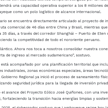
tendrá una capacidad operativa superior a los 8 millones d
ayeque como un polo logístico de alcance internacional.
ario se encuentra directamente articulado al proyecto de in
uta comercial de 46 días entre China y Brasil, mientras qu
 35 días, a través del corredor Shanghái – Puerto de Eten 
iendo la competitividad de todo el nororiente peruano.
Atlántico. Ahora nos toca a nosotros consolidar nuestra cone
rta de ingreso al mercado sudamericano”, sostuvo.
 está acompañado por una planificación territorial que incl
 industriales, zonas económicas especiales, áreas tecnoló
 Gobierno Regional ya inició el proceso de saneamiento físi
zando seguridad jurídica para la llegada de inversión privad
ó el avance del Proyecto Eólico José Quiñones, con una inve
ortaleciendo la transición hacia energías limpias y sosteni
me 2025, el gobernador sostuvo que Lambayeque reúne hoy l