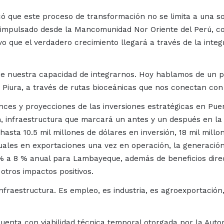
có que este proceso de transformación no se limita a una so
, impulsado desde la Mancomunidad Nor Oriente del Perú, 
 que el verdadero crecimiento llegará a través de la integr
e nuestra capacidad de integrarnos. Hoy hablamos de un p
Piura, a través de rutas bioceánicas que nos conectan con 
ces y proyecciones de las inversiones estratégicas en Pue
, infraestructura que marcará un antes y un después en la 
sta 10.5 mil millones de dólares en inversión, 18 mil millo
nuales en exportaciones una vez en operación, la generació
 % a 8 % anual para Lambayeque, además de beneficios direc
 otros impactos positivos.
nfraestructura. Es empleo, es industria, es agroexportación
uenta con viabilidad técnica temporal otorgada por la Auto