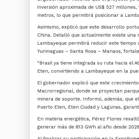
inversión aproximada de US$ 527 millones, 
metros, lo que permitirá posicionar a Lamb
Asimismo, explicó que este desarrollo portu
China. Detalló que actualmente existe una r
Lambayeque permitirá reducir este tiempo a
Yurimaguas – Santa Rosa – Manaos, fortalec
“Brasil ya tiene integrada su ruta hacia el 
Eten, convirtiendo a Lambayeque en la pue
El gobernador explicó que este crecimiento
Macrorregional, donde se proyectan parques
minera de soporte. Informó, además, que el
Puerto Eten, Eten Ciudad y Lagunas, garanti
En materia energética, Pérez Flores resalt
generar más de 813 GWh al año desde 2028, f
Al finalizar su participación en la ExpoPy