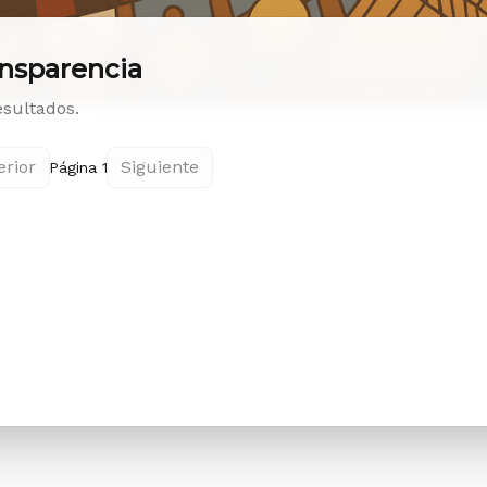
nsparencia
esultados.
erior
Siguiente
Página 1